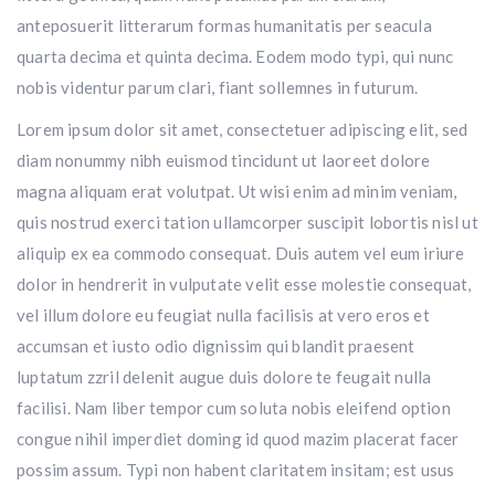
anteposuerit litterarum formas humanitatis per seacula
quarta decima et quinta decima. Eodem modo typi, qui nunc
nobis videntur parum clari, fiant sollemnes in futurum.
Lorem ipsum dolor sit amet, consectetuer adipiscing elit, sed
diam nonummy nibh euismod tincidunt ut laoreet dolore
magna aliquam erat volutpat. Ut wisi enim ad minim veniam,
quis nostrud exerci tation ullamcorper suscipit lobortis nisl ut
aliquip ex ea commodo consequat. Duis autem vel eum iriure
dolor in hendrerit in vulputate velit esse molestie consequat,
vel illum dolore eu feugiat nulla facilisis at vero eros et
accumsan et iusto odio dignissim qui blandit praesent
luptatum zzril delenit augue duis dolore te feugait nulla
facilisi. Nam liber tempor cum soluta nobis eleifend option
congue nihil imperdiet doming id quod mazim placerat facer
possim assum. Typi non habent claritatem insitam; est usus