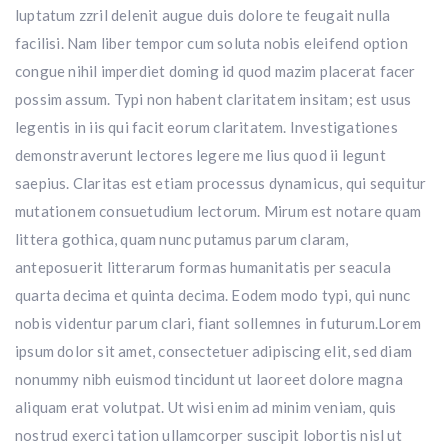
luptatum zzril delenit augue duis dolore te feugait nulla
facilisi. Nam liber tempor cum soluta nobis eleifend option
congue nihil imperdiet doming id quod mazim placerat facer
possim assum. Typi non habent claritatem insitam; est usus
legentis in iis qui facit eorum claritatem. Investigationes
demonstraverunt lectores legere me lius quod ii legunt
saepius. Claritas est etiam processus dynamicus, qui sequitur
mutationem consuetudium lectorum. Mirum est notare quam
littera gothica, quam nunc putamus parum claram,
anteposuerit litterarum formas humanitatis per seacula
quarta decima et quinta decima. Eodem modo typi, qui nunc
nobis videntur parum clari, fiant sollemnes in futurum.Lorem
ipsum dolor sit amet, consectetuer adipiscing elit, sed diam
nonummy nibh euismod tincidunt ut laoreet dolore magna
aliquam erat volutpat. Ut wisi enim ad minim veniam, quis
nostrud exerci tation ullamcorper suscipit lobortis nisl ut