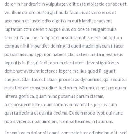
dolor in hendrerit in vulputate velit esse molestie consequat,
vel illum dolore eu feugiat nulla facilisis at vero eros et
accumsan et iusto odio dignissim qui blandit praesent
luptatum zzril delenit augue duis dolore te feugait nulla
facilisi. Nam liber tempor cum soluta nobis eleifend option
congue nihil imperdiet doming id quod mazim placerat facer
possim assum. Typi non habent claritatem insitam; est usus
legentis in iis qui facit eorum claritatem. Investigationes
demonstraverunt lectores legere me lius quod ii legunt
saepius. Claritas est etiam processus dynamicus, qui sequitur
mutationem consuetudium lectorum. Mirum est notare quam
littera gothica, quam nunc putamus parum claram,
anteposuerit litterarum formas humanitatis per seacula
quarta decima et quinta decima. Eodem modo typi, qui nunc
nobis videntur parum clari, fiant sollemnes in futurum.
Lorem ipsum dolor sit amet, consectetuer adipiscing elit, sed