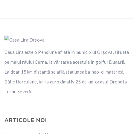
Casa Lira este o Pensiune aflată în municipiul Orșova, situată
pe malul râului Cerna, la vărsarea acestuia în golful Dunării.
La doar 15 km distanță se află stațiunea balneo-climaterică
Băile Herculane, iar la aproximativ 25 de km, orașul Drobeta
Turnu Severin.
ARTICOLE NOI