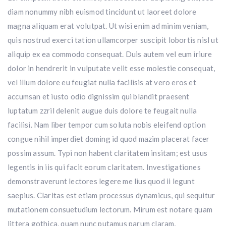
diam nonummy nibh euismod tincidunt ut laoreet dolore
magna aliquam erat volutpat. Ut wisi enim ad minim veniam,
quis nostrud exerci tation ullamcorper suscipit lobortis nisl ut
aliquip ex ea commodo consequat. Duis autem vel eum iriure
dolor in hendrerit in vulputate velit esse molestie consequat,
vel illum dolore eu feugiat nulla facilisis at vero eros et
accumsan et iusto odio dignissim qui blandit praesent
luptatum zzril delenit augue duis dolore te feugait nulla
facilisi. Nam liber tempor cum soluta nobis eleifend option
congue nihil imperdiet doming id quod mazim placerat facer
possim assum. Typi non habent claritatem insitam; est usus
legentis in iis qui facit eorum claritatem. Investigationes
demonstraverunt lectores legere me lius quod ii legunt
saepius. Claritas est etiam processus dynamicus, qui sequitur
mutationem consuetudium lectorum. Mirum est notare quam
littera gothica, quam nunc putamus parum claram,