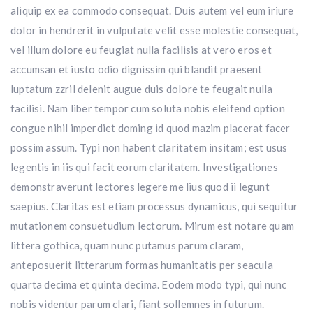
aliquip ex ea commodo consequat. Duis autem vel eum iriure
dolor in hendrerit in vulputate velit esse molestie consequat,
vel illum dolore eu feugiat nulla facilisis at vero eros et
accumsan et iusto odio dignissim qui blandit praesent
luptatum zzril delenit augue duis dolore te feugait nulla
facilisi. Nam liber tempor cum soluta nobis eleifend option
congue nihil imperdiet doming id quod mazim placerat facer
possim assum. Typi non habent claritatem insitam; est usus
legentis in iis qui facit eorum claritatem. Investigationes
demonstraverunt lectores legere me lius quod ii legunt
saepius. Claritas est etiam processus dynamicus, qui sequitur
mutationem consuetudium lectorum. Mirum est notare quam
littera gothica, quam nunc putamus parum claram,
anteposuerit litterarum formas humanitatis per seacula
quarta decima et quinta decima. Eodem modo typi, qui nunc
nobis videntur parum clari, fiant sollemnes in futurum.