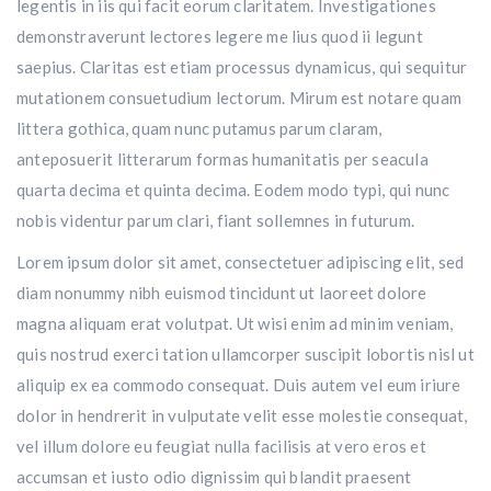
legentis in iis qui facit eorum claritatem. Investigationes
demonstraverunt lectores legere me lius quod ii legunt
saepius. Claritas est etiam processus dynamicus, qui sequitur
mutationem consuetudium lectorum. Mirum est notare quam
littera gothica, quam nunc putamus parum claram,
anteposuerit litterarum formas humanitatis per seacula
quarta decima et quinta decima. Eodem modo typi, qui nunc
nobis videntur parum clari, fiant sollemnes in futurum.
Lorem ipsum dolor sit amet, consectetuer adipiscing elit, sed
diam nonummy nibh euismod tincidunt ut laoreet dolore
magna aliquam erat volutpat. Ut wisi enim ad minim veniam,
quis nostrud exerci tation ullamcorper suscipit lobortis nisl ut
aliquip ex ea commodo consequat. Duis autem vel eum iriure
dolor in hendrerit in vulputate velit esse molestie consequat,
vel illum dolore eu feugiat nulla facilisis at vero eros et
accumsan et iusto odio dignissim qui blandit praesent