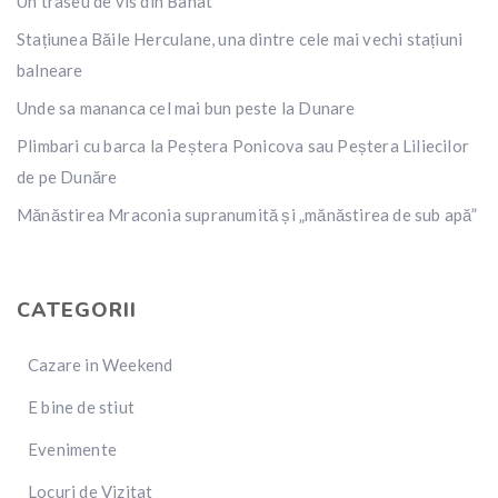
Un traseu de vis din Banat
Stațiunea Băile Herculane, una dintre cele mai vechi stațiuni
balneare
Unde sa mananca cel mai bun peste la Dunare
Plimbari cu barca la Peștera Ponicova sau Peștera Liliecilor
de pe Dunăre
Mănăstirea Mraconia supranumită și „mănăstirea de sub apă”
CATEGORII
Cazare in Weekend
E bine de stiut
Evenimente
Locuri de Vizitat