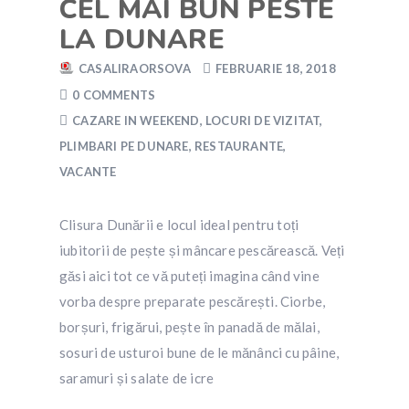
CEL MAI BUN PESTE
LA DUNARE
CASALIRAORSOVA
FEBRUARIE 18, 2018
0 COMMENTS
CAZARE IN WEEKEND
,
LOCURI DE VIZITAT
,
PLIMBARI PE DUNARE
,
RESTAURANTE
,
VACANTE
Clisura Dunării e locul ideal pentru toți
iubitorii de pește și mâncare pescărească. Veți
găsi aici tot ce vă puteți imagina când vine
vorba despre preparate pescărești. Ciorbe,
borșuri, frigărui, pește în panadă de mălai,
sosuri de usturoi bune de le mănânci cu pâine,
saramuri și salate de icre