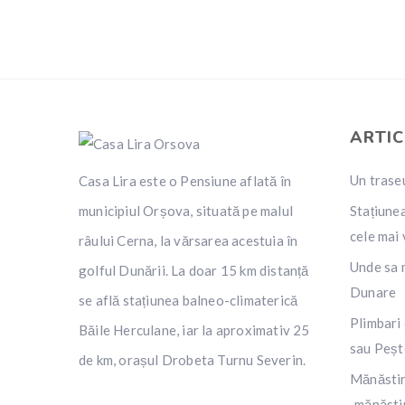
ARTIC
Un traseu
Casa Lira este o Pensiune aflată în
municipiul Orșova, situată pe malul
Stațiunea
cele mai 
râului Cerna, la vărsarea acestuia în
Unde sa 
golful Dunării. La doar 15 km distanță
Dunare
se află stațiunea balneo-climaterică
Plimbari
Băile Herculane, iar la aproximativ 25
sau Peșt
de km, orașul Drobeta Turnu Severin.
Mănăstir
„mănăsti