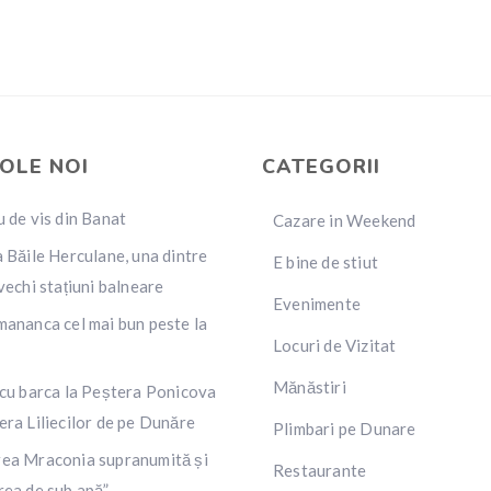
OLE NOI
CATEGORII
 de vis din Banat
Cazare in Weekend
 Băile Herculane, una dintre
E bine de stiut
vechi stațiuni balneare
Evenimente
mananca cel mai bun peste la
Locuri de Vizitat
Mănăstiri
 cu barca la Peștera Ponicova
era Liliecilor de pe Dunăre
Plimbari pe Dunare
ea Mraconia supranumită și
Restaurante
rea de sub apă”